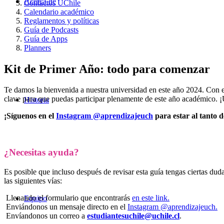
Acerca de
Contactos UChile
Calendario académico
Reglamentos y políticas
Guía de Podcasts
Guía de Apps
Planners
Kit de Primer Año: todo para comenzar
Te damos la bienvenida a nuestra universidad en este año 2024. Con e
clave para que puedas participar plenamente de este año académico. ¡Ut
Historia
¡Síguenos en el
Instagram @aprendizajeuch
para estar al tanto 
¿Necesitas ayuda?
Es posible que incluso después de revisar esta guía tengas ciertas dud
las siguientes vías:
Llenando el formulario que encontrarás
en este link.
Equipo
Enviándonos un mensaje directo en el
Instagram @aprendizajeuch.
Envíandonos un correo a
estudiantesuchile@uchile.cl
.