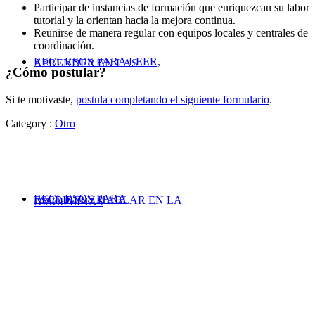
Participar de instancias de formación que enriquezcan su labor
tutorial y la orientan hacia la mejora continua.
Reunirse de manera regular con equipos locales y centrales de
coordinación.
RECURSOS PARA LEER,
APRENDER EN LAS
¿Cómo postular?
Si te motivaste,
postula completando el siguiente formulario
.
Category :
Otro
RECURSOS PARA
ESCRIBIR Y HABLAR EN LA
DISCIPLINAS