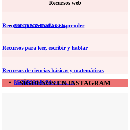
Recursos web
Recursos para estudiar y aprender
RECURSOS PARA LEER,
APRENDER EN LAS
Recursos para leer, escribir y hablar
Recursos de ciencias básicas y matemáticas
SÍGUENOS EN INSTAGRAM
RECURSOS PARA
ESCRIBIR Y HABLAR EN LA
DISCIPLINAS