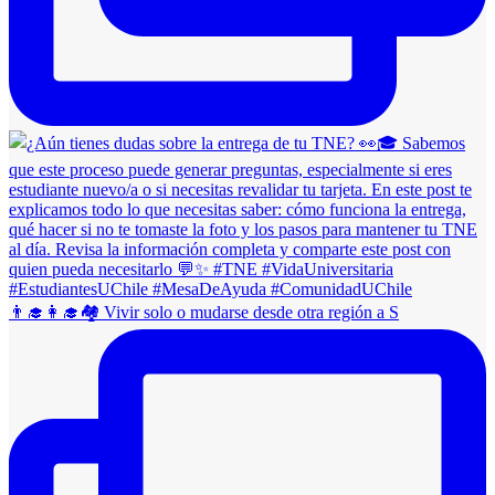
👨‍🎓👩‍🎓🏘 Vivir solo o mudarse desde otra región a S