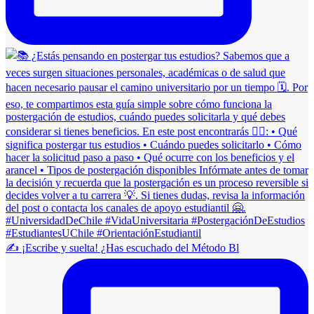
✍️ ¡Escribe y suelta! ¿Has escuchado del Método Bl