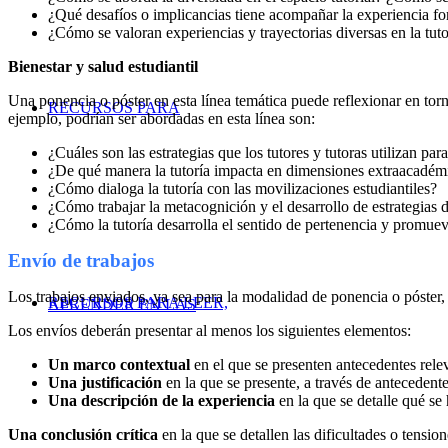
¿Qué desafíos o implicancias tiene acompañar la experiencia for
¿Cómo se valoran experiencias y trayectorias diversas en la tuto
Bienestar y salud estudiantil
Una ponencia o póster en esta línea temática puede reflexionar en tor
RECURSOS PARA
ejemplo, podrían ser abordadas en esta línea son:
¿Cuáles son las estrategias que los tutores y tutoras utilizan pa
¿De qué manera la tutoría impacta en dimensiones extraacadémic
¿Cómo dialoga la tutoría con las movilizaciones estudiantiles?
¿Cómo trabajar la metacognición y el desarrollo de estrategias d
¿Cómo la tutoría desarrolla el sentido de pertenencia y promueve 
Envío de trabajos
Los trabajos enviados, ya sea para la modalidad de ponencia o póster, 
RECURSOS PARA LEER,
APRENDER EN LAS
Los envíos deberán presentar al menos los siguientes elementos:
Un marco contextual
en el que se presenten antecedentes relev
Una justificación
en la que se presente, a través de antecedentes
Una descripción de la experiencia
en la que se detalle qué se
Una conclusión crítica
en la que se detallen las dificultades o tensio