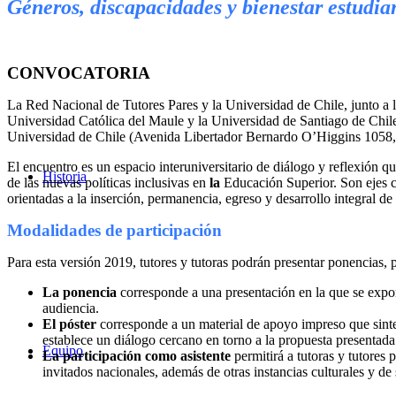
Acerca de
Géneros, discapacidades y bienestar estudian
CONVOCATORIA
La Red Nacional de Tutores Pares y la Universidad de Chile, junto a l
Universidad Católica del Maule y la Universidad de Santiago de Chile,
Universidad de Chile (Avenida Libertador Bernardo O’Higgins 1058,
El encuentro es un espacio interuniversitario de diálogo y reflexión q
Historia
de las nuevas políticas inclusivas en
la
Educación Superior. Son ejes cl
orientadas a la inserción, permanencia, egreso y desarrollo integral de
Modalidades de participación
Para esta versión 2019, tutores y tutoras podrán presentar ponencias, 
La ponencia
corresponde a una presentación en la que se expo
audiencia.
El póster
corresponde a un material de apoyo impreso que sinteti
establece un diálogo cercano en torno a la propuesta presentad
Equipo
La participación como asistente
permitirá a tutoras y tutores p
invitados nacionales, además de otras instancias culturales y de 