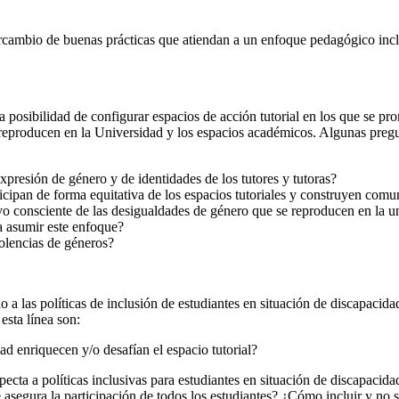
rcambio de buenas prácticas que atiendan a un enfoque pedagógico inclusi
la posibilidad de configurar espacios de acción tutorial en los que se 
e reproducen en la Universidad y los espacios académicos. Algunas preg
presión de género y de identidades de los tutores y tutoras?
icipan de forma equitativa de los espacios tutoriales y construyen com
ivo consciente de las desigualdades de género que se reproducen en la u
ca asumir este enfoque?
iolencias de géneros?
 a las políticas de inclusión de estudiantes en situación de discapacidad
esta línea son:
ad enriquecen y/o desafían el espacio tutorial?
specta a políticas inclusivas para estudiantes en situación de discapacid
asegura la participación de todos los estudiantes? ¿Cómo incluir y no s