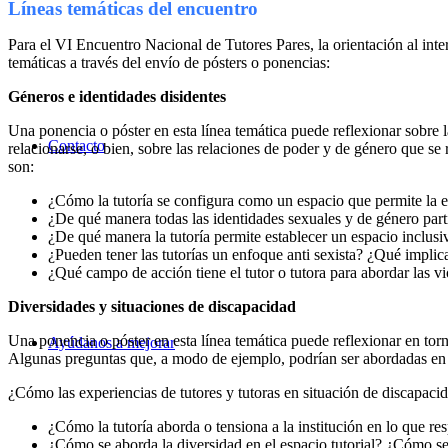
Líneas temáticas del encuentro
Para el VI Encuentro Nacional de Tutores Pares, la orientación al inte
temáticas a través del envío de pósters o ponencias:
Géneros e identidades disidentes
Una ponencia o póster en esta línea temática puede reflexionar sobre 
Contacto
relacionarse, o bien, sobre las relaciones de poder y de género que s
son:
¿Cómo la tutoría se configura como un espacio que permite la ex
¿
De qué manera todas las identidades sexuales y de género part
¿De qué manera la tutoría permite establecer un espacio inclus
¿Pueden tener las tutorías un enfoque anti sexista? ¿Qué impli
¿Qué campo de acción tiene el tutor o tutora para abordar las v
Diversidades y situaciones de discapacidad
Una ponencia o póster en esta línea temática puede reflexionar en torno
Ayúdanos a mejorar
Algunas preguntas que, a modo de ejemplo, podrían ser abordadas en 
¿Cómo las experiencias de tutores y tutoras en situación de discapacid
¿Cómo la tutoría aborda o tensiona a la institución en lo que re
¿Cómo se aborda la diversidad en el espacio tutorial? ¿Cómo se 