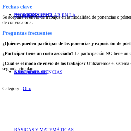
Fechas clave
RECURSOS PARA
ESCRIBIR Y HABLAR EN LA
DISCIPLINAS
Se aceptará el envío de trabajos
en la modalidad de ponencias o póster
de convocatoria.
Preguntas frecuentes
¿Quiénes pueden participar de las ponencias y exposición de pós
¿Participar tiene un costo asociado?
La participación NO tiene un co
¿Cuál es el modo de envío de los trabajos?
Utilizaremos el sistema 
segunda circular.
Kit de primer año
APRENDER CIENCIAS
UNIVERSIDAD
Category :
Otro
BÁSICAS Y MATEMÁTICAS