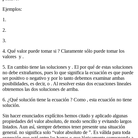
Ejemplos:
1.
2.
3.
4. Qué valor puede tomar
si
? Claramente sólo puede tomar los
valores
y
.
5. En cambio
tiene las soluciones
y
. El por qué de estas soluciones
no debe extrañarnos, pues lo que significa la ecuación es que
puede
ser positivo o negativo y por lo tanto debemos examinar ambas
posibilidades, es decir,
o
. Al resolver estas dos ecuaciones lineales
obtenemos las dos soluciones de arriba.
6. ¿Qué solución tiene la ecuación
? Como
, esta ecuación no tiene
solución.
Sin hacer enunciados explícitos hemos citado y aplicado algunas
propiedades del valor absoluto, de modo sencillo y evitando largos
listados. Aun así, siempre debemos tener presente una situación
general. no significa solo “valor absoluto de
”. Es válida para toda
expresión que esté entre las barras y que lógicamente corresponda a