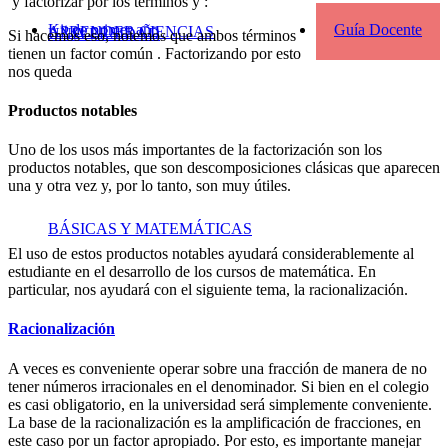
y factorizar por los términos
y
:
Kit de primer año
Guía Docente
APRENDER CIENCIAS
UNIVERSIDAD
Si hacemos eso, notemos que ambos términos
tienen un factor común
. Factorizando por esto
nos queda
Productos notables
Uno de los usos más importantes de la factorización son los
productos notables, que son descomposiciones clásicas que aparecen
una y otra vez y, por lo tanto, son muy útiles.
BÁSICAS Y MATEMÁTICAS
El uso de estos productos notables ayudará considerablemente al
estudiante en el desarrollo de los cursos de matemática. En
particular, nos ayudará con el siguiente tema, la racionalización.
Racionalización
A veces es conveniente operar sobre una fracción de manera de no
tener números irracionales en el denominador. Si bien en el colegio
es casi obligatorio, en la universidad será simplemente conveniente.
La base de la racionalización es la amplificación de fracciones, en
este caso por un factor apropiado. Por esto, es importante manejar