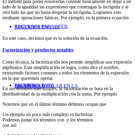
El método para poder resolverlas consiste básicamente en dejar a un
lado de la igualdad las expresiones que contengan la incógnita y al
otro lado las que no hasta despejar la incógnita. Logramos esto
mediante operaciones básicas. Por ejemplo, en la primera ecuación
RECURSOS PARA LEER,
APRENDER EN LAS
En este caso, decimos que
es la solución de la ecuación.
Factorización y productos notables
Como técnica, la factorización nos permite simplificar una expresión
algebraica. Esta simplificación se logra, como dice el nombre,
extrayendo factores comunes a todos los elementos de la expresión
en la que queremos operar.
RECURSOS PARA
ESCRIBIR Y HABLAR EN LA
DISCIPLINAS
En sus términos más simples, la factorización se basa en la
distributividad de la multiplicación con la suma. Por ejemplo
Notemos que en el último término debimos ocupar que
Un ejemplo un poco más complejo es factorizar
.
Podemos juntar los términos con
y los términos
con
así: