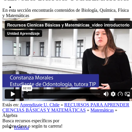
En esta sección encontrarás contenidos de Biología, Química, Física
y Matemáticas
Acerca de
Estás en:
Aprendizaje U. Chile
»
RECURSOS PARA APRENDER
CIENCIAS BÁSICAS Y MATEMÁTICAS
»
Matemáticas
»
Álgebra
Busca recursos específicos por
palabra clave o según tu carrera!
Historia