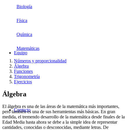
Biología
Física
Química
Matemáticas
Equipo
Números y proporcionalidad
Álgebra
Funciones
Trigonometría
Ejercicios
Álgebra
El álgebra es una de las áreas de la matemática más importantes,
Contacto
pero también es una de sus herramientas más básicas. En gran
medida, el tremendo desarrollo de la matemática desde finales de la
Edad Media hasta ahora se debe a la simple idea de representar
cantidades, conocidas o desconocidas, mediante letras. De