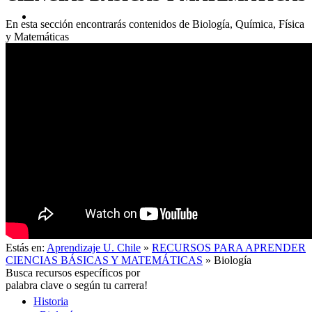
En esta sección encontrarás contenidos de Biología, Química, Física
y Matemáticas
Acerca de
Estás en:
Aprendizaje U. Chile
»
RECURSOS PARA APRENDER
CIENCIAS BÁSICAS Y MATEMÁTICAS
»
Biología
Busca recursos específicos por
palabra clave o según tu carrera!
Historia