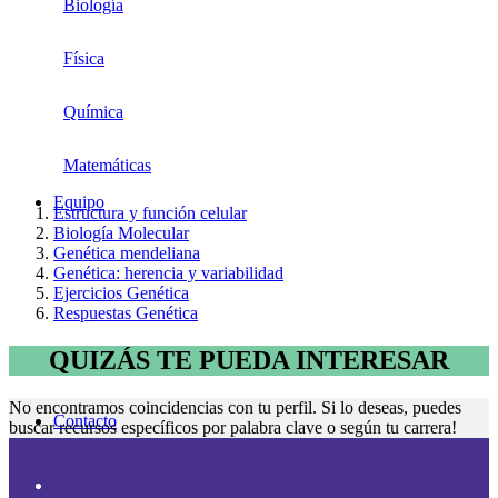
Biología
Física
Química
Matemáticas
Equipo
Estructura y función celular
Biología Molecular
Genética mendeliana
Genética: herencia y variabilidad
Ejercicios Genética
Respuestas Genética
QUIZÁS TE PUEDA INTERESAR
No encontramos coincidencias con tu perfil. Si lo deseas, puedes
Contacto
buscar recursos específicos por palabra clave o según tu carrera!