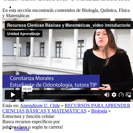
En esta sección encontrarás contenidos de Biología, Química, Física
y Matemáticas
Acerca de
Estás en:
Aprendizaje U. Chile
»
RECURSOS PARA APRENDER
CIENCIAS BÁSICAS Y MATEMÁTICAS
»
Biología
»
Estructura y función celular
Busca recursos específicos por
palabra clave o según tu carrera!
Historia