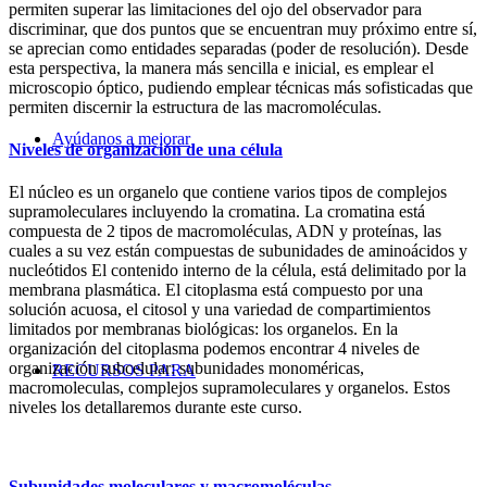
permiten superar las limitaciones del ojo del observador para
discriminar, que dos puntos que se encuentran muy próximo entre sí,
se aprecian como entidades separadas (poder de resolución). Desde
esta perspectiva, la manera más sencilla e inicial, es emplear el
microscopio óptico, pudiendo emplear técnicas más sofisticadas que
permiten discernir la estructura de las macromoléculas.
Ayúdanos a mejorar
Niveles de organización de una célula
El núcleo es un organelo que contiene varios tipos de complejos
supramoleculares incluyendo la cromatina. La cromatina está
compuesta de 2 tipos de macromoléculas, ADN y proteínas, las
cuales a su vez están compuestas de subunidades de aminoácidos y
nucleótidos El contenido interno de la célula, está delimitado por la
membrana plasmática. El citoplasma está compuesto por una
solución acuosa, el citosol y una variedad de compartimientos
limitados por membranas biológicas: los organelos. En la
organización del citoplasma podemos encontrar 4 niveles de
organización subcelular: subunidades monoméricas,
RECURSOS PARA
macromoleculas, complejos supramoleculares y organelos. Estos
niveles los detallaremos durante este curso.
Subunidades moleculares y macromoléculas