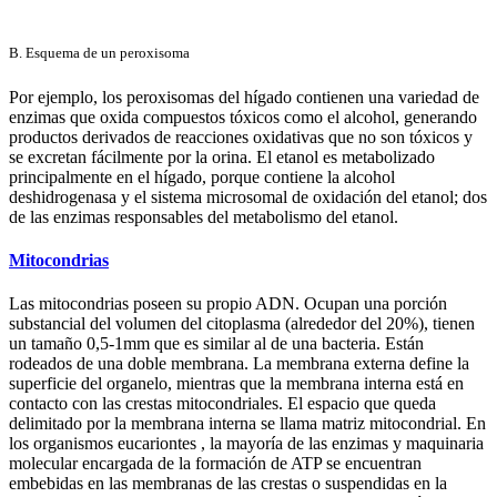
B. Esquema de un peroxisoma
Por ejemplo, los peroxisomas del hígado contienen una variedad de
enzimas que oxida compuestos tóxicos como el alcohol, generando
productos derivados de reacciones oxidativas que no son tóxicos y
se excretan fácilmente por la orina. El etanol es metabolizado
principalmente en el hígado, porque contiene la alcohol
deshidrogenasa y el sistema microsomal de oxidación del etanol; dos
de las enzimas responsables del metabolismo del etanol.
Mitocondrias
Las mitocondrias poseen su propio ADN. Ocupan una porción
substancial del volumen del citoplasma (alrededor del 20%), tienen
un tamaño 0,5-1mm que es similar al de una bacteria. Están
rodeados de una doble membrana. La membrana externa define la
superficie del organelo, mientras que la membrana interna está en
contacto con las crestas mitocondriales. El espacio que queda
delimitado por la membrana interna se llama matriz mitocondrial. En
los organismos eucariontes , la mayoría de las enzimas y maquinaria
molecular encargada de la formación de ATP se encuentran
embebidas en las membranas de las crestas o suspendidas en la