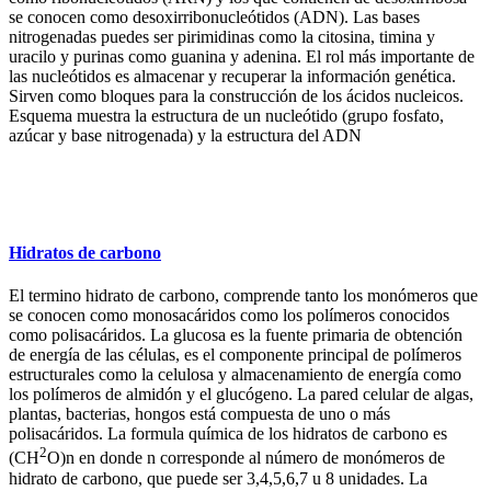
se conocen como desoxirribonucleótidos (ADN). Las bases
nitrogenadas puedes ser pirimidinas como la citosina, timina y
uracilo y purinas como guanina y adenina. El rol más importante de
las nucleótidos es almacenar y recuperar la información genética.
Sirven como bloques para la construcción de los ácidos nucleicos.
Esquema muestra la estructura de un nucleótido (grupo fosfato,
azúcar y base nitrogenada) y la estructura del ADN
Hidratos de carbono
El termino hidrato de carbono, comprende tanto los monómeros que
se conocen como monosacáridos como los polímeros conocidos
como polisacáridos. La glucosa es la fuente primaria de obtención
de energía de las células, es el componente principal de polímeros
estructurales como la celulosa y almacenamiento de energía como
los polímeros de almidón y el glucógeno. La pared celular de algas,
plantas, bacterias, hongos está compuesta de uno o más
polisacáridos. La formula química de los hidratos de carbono es
2
(CH
O)n en donde n corresponde al número de monómeros de
hidrato de carbono, que puede ser 3,4,5,6,7 u 8 unidades. La