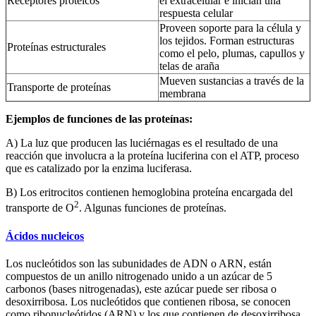
Receptores protéicos
el extracelular e inician una
respuesta celular
Proveen soporte para la célula y
los tejidos. Forman estructuras
Proteínas estructurales
como el pelo, plumas, capullos y
telas de araña
Mueven sustancias a través de la
Transporte de proteínas
membrana
Ejemplos de funciones de las proteínas:
A) La luz que producen las luciérnagas es el resultado de una
reacción que involucra a la proteína luciferina con el ATP, proceso
que es catalizado por la enzima luciferasa.
B) Los eritrocitos contienen hemoglobina proteína encargada del
2
transporte de O
. Algunas funciones de proteínas.
Ácidos nucleicos
Los nucleótidos son las subunidades de ADN o ARN, están
compuestos de un anillo nitrogenado unido a un azúcar de 5
carbonos (bases nitrogenadas), este azúcar puede ser ribosa o
desoxirribosa. Los nucleótidos que contienen ribosa, se conocen
como ribonucleótidos (ARN) y los que contienen de desoxirribosa