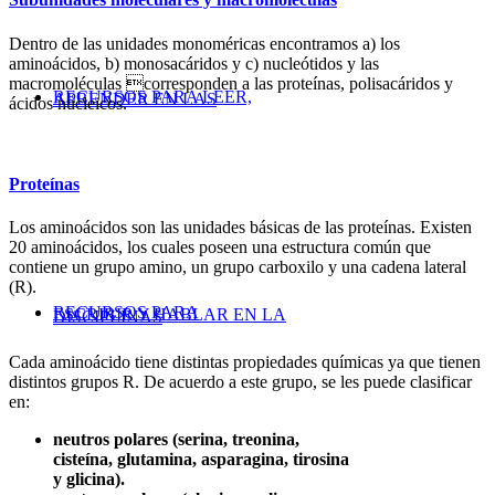
Dentro de las unidades monoméricas encontramos a) los
aminoácidos, b) monosacáridos y c) nucleótidos y las
macromoléculas corresponden a las proteínas, polisacáridos y
RECURSOS PARA LEER,
APRENDER EN LAS
ácidos nucleicos.
Proteínas
Los aminoácidos son las unidades básicas de las proteínas. Existen
20 aminoácidos, los cuales poseen una estructura común que
contiene un grupo amino, un grupo carboxilo y una cadena lateral
(R).
RECURSOS PARA
ESCRIBIR Y HABLAR EN LA
DISCIPLINAS
Cada aminoácido tiene distintas propiedades químicas ya que tienen
distintos grupos R. De acuerdo a este grupo, se les puede clasificar
en:
neutros polares (serina, treonina,
cisteína, glutamina, asparagina, tirosina
y glicina).