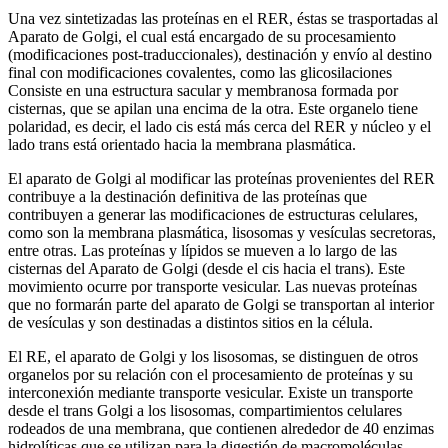
Una vez sintetizadas las proteínas en el RER, éstas se trasportadas al
Aparato de Golgi, el cual está encargado de su procesamiento
(modificaciones post-traduccionales), destinación y envío al destino
final con modificaciones covalentes, como las glicosilaciones
Consiste en una estructura sacular y membranosa formada por
cisternas, que se apilan una encima de la otra. Este organelo tiene
polaridad, es decir, el lado cis está más cerca del RER y núcleo y el
lado trans está orientado hacia la membrana plasmática.
El aparato de Golgi al modificar las proteínas provenientes del RER
contribuye a la destinación definitiva de las proteínas que
contribuyen a generar las modificaciones de estructuras celulares,
como son la membrana plasmática, lisosomas y vesículas secretoras,
entre otras. Las proteínas y lípidos se mueven a lo largo de las
cisternas del Aparato de Golgi (desde el cis hacia el trans). Este
movimiento ocurre por transporte vesicular. Las nuevas proteínas
que no formarán parte del aparato de Golgi se transportan al interior
de vesículas y son destinadas a distintos sitios en la célula.
El RE, el aparato de Golgi y los lisosomas, se distinguen de otros
organelos por su relación con el procesamiento de proteínas y su
interconexión mediante transporte vesicular. Existe un transporte
desde el trans Golgi a los lisosomas, compartimientos celulares
rodeados de una membrana, que contienen alrededor de 40 enzimas
hidrolíticas que se utilizan para la digestión de macromoléculas.