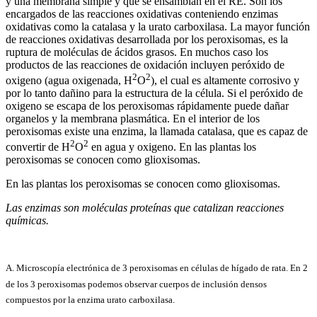
y una membrana simple y que se ensamblan en el RE. Son los
encargados de las reacciones oxidativas conteniendo enzimas
oxidativas como la catalasa y la urato carboxilasa. La mayor función
de reacciones oxidativas desarrollada por los peroxisomas, es la
ruptura de moléculas de ácidos grasos. En muchos caso los
productos de las reacciones de oxidación incluyen peróxido de
2
2
oxigeno (agua oxigenada, H
O
), el cual es altamente corrosivo y
por lo tanto dañino para la estructura de la célula. Si el peróxido de
oxigeno se escapa de los peroxisomas rápidamente puede dañar
organelos y la membrana plasmática. En el interior de los
peroxisomas existe una enzima, la llamada catalasa, que es capaz de
2
2
convertir de H
O
en agua y oxigeno. En las plantas los
peroxisomas se conocen como glioxisomas.
En las plantas los peroxisomas se conocen como glioxisomas.
Las enzimas son moléculas proteínas que catalizan reacciones
químicas.
A. Microscopía electrónica de 3 peroxisomas en células de hígado de rata. En 2
de los 3 peroxisomas podemos observar cuerpos de inclusión densos
compuestos por la enzima urato carboxilasa.