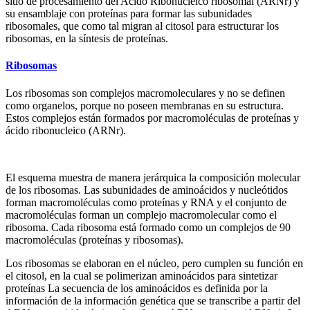
sitio de procesamiento del Acido Ribonucleico ribosomal (ARNr) y
su ensamblaje con proteínas para formar las subunidades
ribosomales, que como tal migran al citosol para estructurar los
ribosomas, en la síntesis de proteínas.
Ribosomas
Los ribosomas son complejos macromoleculares y no se definen
como organelos, porque no poseen membranas en su estructura.
Estos complejos están formados por macromoléculas de proteínas y
ácido ribonucleico (ARNr).
El esquema muestra de manera jerárquica la composición molecular
de los ribosomas. Las subunidades de aminoácidos y nucleótidos
forman macromoléculas como proteínas y RNA y el conjunto de
macromoléculas forman un complejo macromolecular como el
ribosoma. Cada ribosoma está formado como un complejos de 90
macromoléculas (proteínas y ribosomas).
Los ribosomas se elaboran en el núcleo, pero cumplen su función en
el citosol, en la cual se polimerizan aminoácidos para sintetizar
proteínas La secuencia de los aminoácidos es definida por la
información de la información genética que se transcribe a partir del