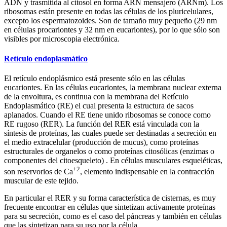
ADN y trasmitida al citosol en forma ARN mensajero (ARNm). Los
ribosomas están presente en todas las células de los pluricelulares,
excepto los espermatozoides. Son de tamaño muy pequeño (29 nm
en células procariontes y 32 nm en eucariontes), por lo que sólo son
visibles por microscopia electrónica.
Retículo endoplasmático
El retículo endoplásmico está presente sólo en las células
eucariontes. En las células eucariontes, la membrana nuclear externa
de la envoltura, es continua con la membrana del Retículo
Endoplasmático (RE) el cual presenta la estructura de sacos
aplanados. Cuando el RE tiene unido ribosomas se conoce como
RE rugoso (RER). La función del RER está vinculada con la
síntesis de proteínas, las cuales puede ser destinadas a secreción en
el medio extracelular (producción de mucus), como proteínas
estructurales de organelos o como proteínas citosólicas (enzimas o
componentes del citoesqueleto) . En células musculares esqueléticas,
+2
son reservorios de Ca
, elemento indispensable en la contracción
muscular de este tejido.
En particular el RER y su forma característica de cisternas, es muy
frecuente encontrar en células que sintetizan activamente proteínas
para su secreción, como es el caso del páncreas y también en células
que las sintetizan para su uso por la célula.