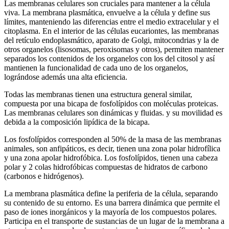
Las membranas celulares son cruciales para mantener a la célula
viva. La membrana plasmática, envuelve a la célula y define sus
límites, manteniendo las diferencias entre el medio extracelular y el
citoplasma. En el interior de las células eucariontes, las membranas
del retículo endoplasmático, aparato de Golgi, mitocondrias y la de
otros organelos (lisosomas, peroxisomas y otros), permiten mantener
separados los contenidos de los organelos con los del citosol y así
mantienen la funcionalidad de cada uno de los organelos,
lográndose además una alta eficiencia.
Todas las membranas tienen una estructura general similar,
compuesta por una bicapa de fosfolípidos con moléculas proteicas.
Las membranas celulares son dinámicas y fluidas. y su movilidad es
debida a la composición lipídica de la bicapa.
Los fosfolípidos corresponden al 50% de la masa de las membranas
animales, son anfipáticos, es decir, tienen una zona polar hidrofílica
y una zona apolar hidrofóbica. Los fosfolípidos, tienen una cabeza
polar y 2 colas hidrofóbicas compuestas de hidratos de carbono
(carbonos e hidrógenos).
La membrana plasmática define la periferia de la célula, separando
su contenido de su entorno. Es una barrera dinámica que permite el
paso de iones inorgánicos y la mayoría de los compuestos polares.
Participa en el transporte de sustancias de un lugar de la membrana a