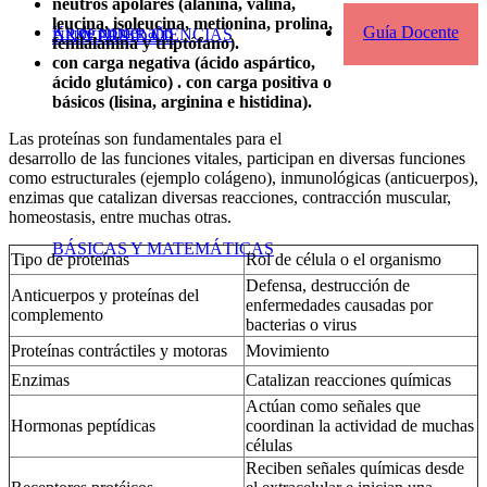
neutros apolares (alanina, valina,
leucina, isoleucina, metionina, prolina,
Kit de primer año
Guía Docente
APRENDER CIENCIAS
UNIVERSIDAD
fenilalanina y triptófano).
con carga negativa (ácido aspártico,
ácido glutámico) . con carga positiva o
básicos (lisina, arginina e histidina).
Las proteínas son fundamentales para el
desarrollo de las funciones vitales, participan en diversas funciones
como estructurales (ejemplo colágeno), inmunológicas (anticuerpos),
enzimas que catalizan diversas reacciones, contracción muscular,
homeostasis, entre muchas otras.
BÁSICAS Y MATEMÁTICAS
Tipo de proteínas
Rol de célula o el organismo
Defensa, destrucción de
Anticuerpos y proteínas del
enfermedades causadas por
complemento
bacterias o virus
Proteínas contráctiles y motoras
Movimiento
Enzimas
Catalizan reacciones químicas
Actúan como señales que
Hormonas peptídicas
coordinan la actividad de muchas
células
Reciben señales químicas desde