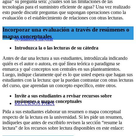
agua” su pregunta será: ¿cuáles son las limitaciones de las
tecnologías para el suministro eficiente de agua? Una vez realizado
esto puede discutir preguntas que supongan operaciones como la
evaluación o el establecimiento de relaciones con otras lecturas.
Incorporar una evaluación a través de resúmenes o
mapas conceptuales
Ayúdanos a mejorar
Introduzca la o las lecturas de su cátedra
Antes de dar una lectura a sus estudiantes, introdúzcala indicando
quién es el autor o autora, en qué línea teórica o paradigma se
enmarca y qué conceptos son centrales en sus planteamientos.
Luego, indique claramente qué es lo que usted espera que hagan sus
estudiantes con la lectura: que la puedan contrastar con otras lecturas
del curso, que aprendan un concepto específico, entre otros.
Invite a sus estudiantes a revisar recursos sobre
resúmenes o mapas conceptuales
RECURSOS PARA
Pida a sus estudiantes elaborar un resumen o mapa conceptual
respecto de la lectura en la universidad. Si les pide un resumen,
indíqueles que antes de escribirlo revisen la sección “resume la
lectura” de los recursos sobre lectura disponibles en este enlace: