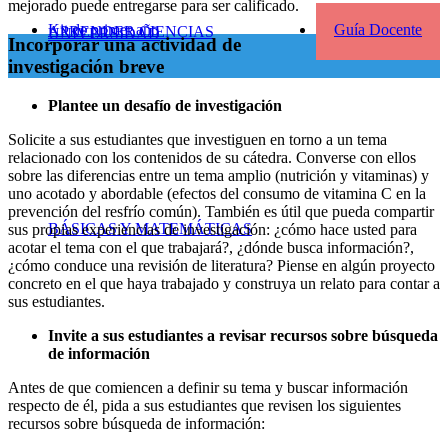
mejorado puede entregarse para ser calificado.
Kit de primer año
Guía Docente
APRENDER CIENCIAS
UNIVERSIDAD
Incorporar una actividad de
investigación breve
Plantee un desafío de investigación
Solicite a sus estudiantes que investiguen en torno a un tema
relacionado con los contenidos de su cátedra. Converse con ellos
sobre las diferencias entre un tema amplio (nutrición y vitaminas) y
uno acotado y abordable (efectos del consumo de vitamina C en la
prevención del resfrío común). También es útil que pueda compartir
BÁSICAS Y MATEMÁTICAS
sus propias experiencias de investigación: ¿cómo hace usted para
acotar el tema con el que trabajará?, ¿dónde busca información?,
¿cómo conduce una revisión de literatura? Piense en algún proyecto
concreto en el que haya trabajado y construya un relato para contar a
sus estudiantes.
Invite a sus estudiantes a revisar recursos sobre búsqueda
de información
Antes de que comiencen a definir su tema y buscar información
respecto de él, pida a sus estudiantes que revisen los siguientes
recursos sobre búsqueda de información: