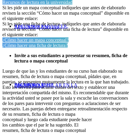
Recursos de lectura en la universidad
Si les pide un mapa conceptual indíqueles que antes de elaborarlo
revisen la sección “Cómo hacer un mapa conceptual” disponible en
el siguiente enlace:
Si les pide una ficha de lectura, indíqueles que antes de elaborarla
RECURSOS PARA LEER,
APRENDER EN LAS
revisen la sección “Cómo hacer una ficha de lectura” disponible en
el siguiente enlace:
¿Cómo hacer un mapa conceptual?
¿Cómo hacer una ficha de lectura?
Invite a sus estudiantes a presentar su resumen, ficha de
lectura o mapa conceptual
Luego de que las y los estudiantes de su curso han elaborado su
resumen, ficha de lectura o mapa conceptual, pídales que, en
parejas, se presenten mutuamente la lectura en la que han trabajado.
RECURSOS PARA
ESCRIBIR Y HABLAR EN LA
DISCIPLINAS
Esto les servirá para aclarar dudas del texto y establecer una
interpretación compartida del mismo. Es recomendable que durante
la actividad usted se pasee por la sala y escuche las conversaciones
de los pares para intervenir con preguntas o aclaraciones de ser
necesario. Las parejas deben entregarse retroalimentación respecto
de su resumen, ficha de lectura o mapa
conceptual y luego cada estudiante puede hacer
los cambios que el par le ha sugerido. El
resumen, ficha de lectura o mapa conceptual