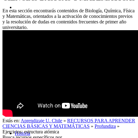
En esta sección encontrarás contenidos de Biología, Química, Física
y Matemáticas, orientados a la activación de conocimientos previos
y la resolución de dudas en contenidos frecuentes de primer año
universitario.
Acerca de
Estás en:
Aprendizaje U. Chile
»
RECURSOS PARA APRENDER
CIENCIAS BÁSICAS Y MATEMÁTICAS
»
Profundiza
»
Ejercicios: estructura atómica
Historia
Busca recursos específicos por