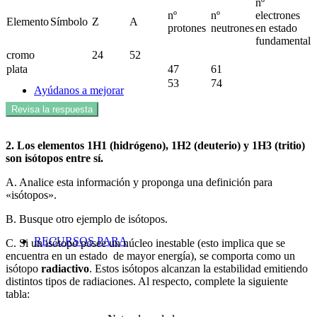
nº
nº
nº
electrones
Elemento
Símbolo
Z
A
protones
neutrones
en estado
fundamental
cromo
24
52
plata
47
61
53
74
Ayúdanos a mejorar
Revisa la respuesta
2. Los elementos 1H1 (hidrógeno), 1H2 (deuterio) y 1H3 (tritio)
son isótopos entre sí.
A. Analice esta información y proponga una definición para
«isótopos».
B. Busque otro ejemplo de isótopos.
RECURSOS PARA
C. Si un isótopo posee un núcleo inestable (esto implica que se
encuentra en un estado de mayor energía), se comporta como un
isótopo
radiactivo
. Estos isótopos alcanzan la estabilidad emitiendo
distintos tipos de radiaciones. Al respecto, complete la siguiente
tabla: