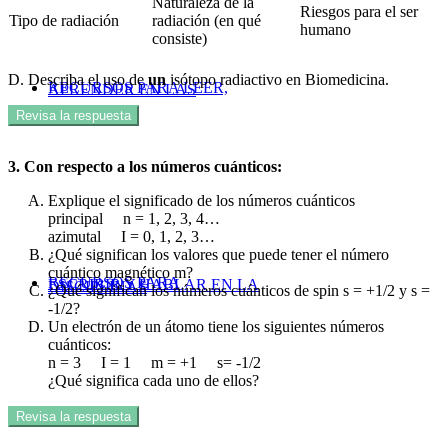
Naturaleza de la
Riesgos para el ser
Tipo de radiación
radiación (en qué
humano
consiste)
D. Describa el uso de
un
isótopo radiactivo en Biomedicina.
RECURSOS PARA LEER,
APRENDER EN LAS
Revisa la respuesta
3. Con respecto a los números cuánticos:
Explique el significado de los números cuánticos
principal n = 1, 2, 3, 4…
azimutal I = 0, 1, 2, 3…
¿Qué significan los valores que puede tener el número
cuántico magnético m?
RECURSOS PARA
ESCRIBIR Y HABLAR EN LA
DISCIPLINAS
¿Qué significan los números cuánticos de spin s = +1/2 y s =
-1/2?
Un electrón de un átomo tiene los siguientes números
cuánticos:
n = 3 I = 1 m = +1 s= -1/2
¿Qué significa cada uno de ellos?
Revisa la respuesta