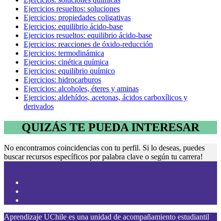
Ejercicios resueltos: soluciones
Ejercicios: propiedades coligativas
Ejercicios: equilibrio ácido-base
Ejercicios resueltos: equilibrio ácido-base
Ejercicios: reacciones de óxido-reducción
Ejercicios: termodinámica
Ejercicios: cinética química
Ejercicios: equilibrio químico
Ejercicios: hidrocarburos
Ejercicios: alcoholes, éteres y aminas
Ejercicios: aldehídos, acetonas, ácidos carboxílicos y
derivados
QUIZÁS TE PUEDA INTERESAR
No encontramos coincidencias con tu perfil. Si lo deseas, puedes
buscar recursos específicos por palabra clave o según tu carrera!
Aprendizaje UChile es una unidad de acompañamiento estudiantil