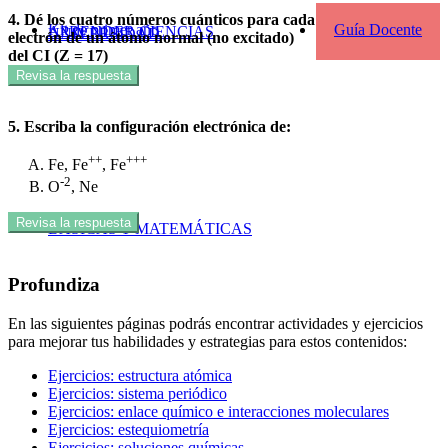
4. Dé los cuatro números cuánticos para cada
Kit de primer año
Guía Docente
APRENDER CIENCIAS
UNIVERSIDAD
electrón de un átomo normal (no excitado)
del CI (Z = 17)
Revisa la respuesta
5. Escriba la configuración electrónica de:
++
+++
Fe, Fe
, Fe
-2
O
, Ne
Revisa la respuesta
BÁSICAS Y MATEMÁTICAS
Profundiza
En las siguientes páginas podrás encontrar actividades y ejercicios
para mejorar tus habilidades y estrategias para estos contenidos:
Ejercicios: estructura atómica
Ejercicios: sistema periódico
Ejercicios: enlace químico e interacciones moleculares
Ejercicios: estequiometría
Ejercicios: soluciones químicas