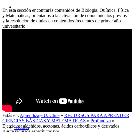
En esta sección encontrarás contenidos de Biología, Química, Física
y Matemáticas, orientados a la activación de conocimientos previos
y la resolución de dudas en contenidos frecuentes de primer año
universitario.
Acerca de
Estás en:
Aprendizaje U. Chile
»
RECURSOS PARA APRENDER
CIENCIAS BÁSICAS Y MATEMÁTICAS
»
Profundiza
»
Ejercicios: aldehídos, acetonas, ácidos carboxílicos y derivados
Historia
Busca recursos específicos por