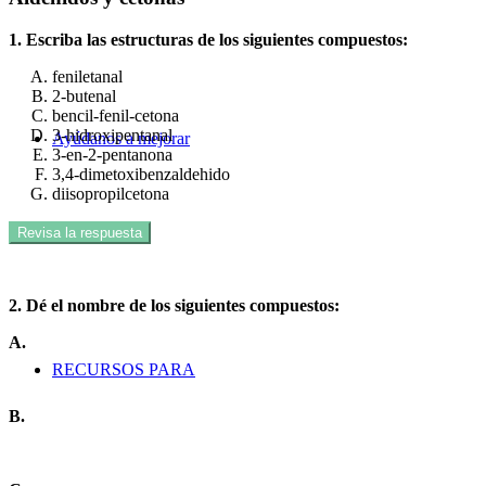
1. Escriba las estructuras de los siguientes compuestos:
feniletanal
2-butenal
bencil-fenil-cetona
3-hidroxipentanal
Ayúdanos a mejorar
3-en-2-pentanona
3,4-dimetoxibenzaldehido
diisopropilcetona
Revisa la respuesta
2. Dé el nombre de los siguientes compuestos:
A.
RECURSOS PARA
B.