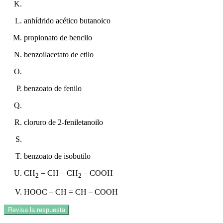
anhídrido acético butanoico
propionato de bencilo
benzoilacetato de etilo
benzoato de fenilo
cloruro de 2-feniletanoilo
benzoato de isobutilo
CH
= CH – CH
– COOH
2
2
HOOC – CH = CH – COOH
Revisa la respuesta