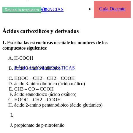
Kit de primer año
Guía Docente
APRENDER CIENCIAS
UNIVERSIDAD
Revisa la respuesta
Ácidos carboxílicos y derivados
1. Escriba las estructuras o señale los nombres de los
compuestos siguientes:
H-COOH
BÁSICAS Y MATEMÁTICAS
ácido 3-amino butanoico
HOOC – CH2 – CH2 – COOH
ácido 3-hidroxibutírico (ácido málico)
CH3 – CO – COOH
ácido etanodioico (ácido oxálico)
HOOC – CH2 – COOH
ácido 2-amino pentanodioico (ácido glutámico)
propionato de p-nitrofenilo