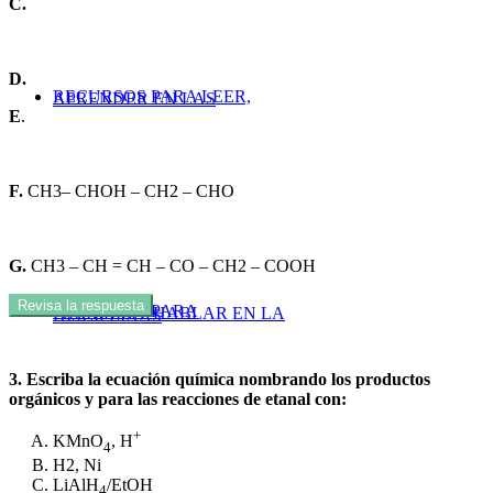
C.
D.
RECURSOS PARA LEER,
APRENDER EN LAS
E
.
F.
CH
3
– CHOH – CH
2
– CHO
G.
CH
3
– CH = CH – CO – CH
2
– COOH
Revisa la respuesta
RECURSOS PARA
ESCRIBIR Y HABLAR EN LA
DISCIPLINAS
3. Escriba la ecuación química nombrando los productos
orgánicos y para las reacciones de etanal con:
+
KMnO
, H
4
H2, Ni
LiAlH
/EtOH
4