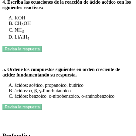
4. Escriba las ecuaciones de la reacción de ácido acético con los
siguientes reactivos:
KOH
CH
OH
3
NH
3
LiAlH
4
Revisa la respuesta
5. Ordene los compuestos siguientes en orden creciente de
acidez fundamentando su respuesta.
ácidos: acético, propanoico, butírico
ácidos:
α
,
β
,
γ
-fluorbutanoico
ácidos: benzoico, o-nitrobenzoico, o-aminobenzoico
Revisa la respuesta
Profundiza