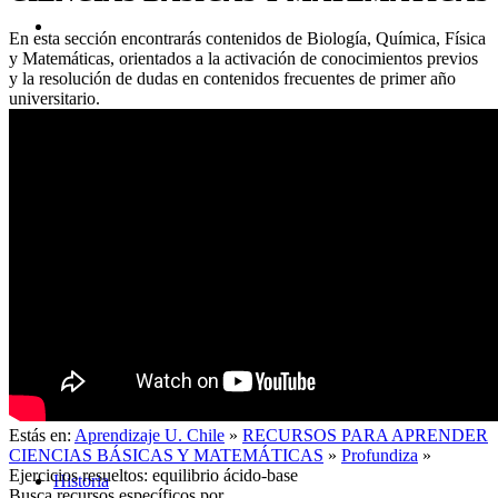
En esta sección encontrarás contenidos de Biología, Química, Física
y Matemáticas, orientados a la activación de conocimientos previos
y la resolución de dudas en contenidos frecuentes de primer año
universitario.
Acerca de
Estás en:
Aprendizaje U. Chile
»
RECURSOS PARA APRENDER
CIENCIAS BÁSICAS Y MATEMÁTICAS
»
Profundiza
»
Ejercicios resueltos: equilibrio ácido-base
Historia
Busca recursos específicos por