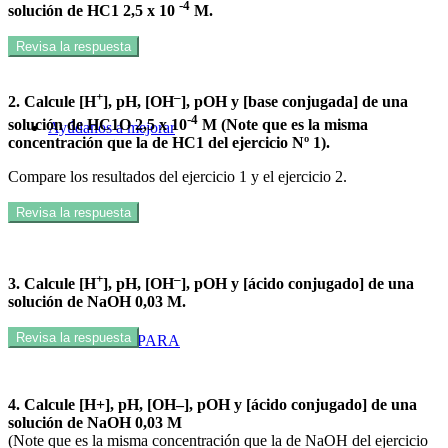
-4
solución de HC1 2,5
x
10
M.
Revisa la respuesta
+
–
2. Calcule [H
], pH, [OH
], pOH y [base conjugada] de una
-4
solución de HC1O 2,5 x 10
M (Note que es la misma
Ayúdanos a mejorar
concentración que la de HC1 del ejercicio Nº 1).
Compare los resultados del ejercicio 1 y el ejercicio 2.
Revisa la respuesta
+
–
3. Calcule [H
], pH, [OH
], pOH y [ácido conjugado] de una
solución de NaOH 0,03 M.
Revisa la respuesta
RECURSOS PARA
4. Calcule [H
+
], pH, [OH
–
], pOH y [ácido conjugado] de una
solución de NaOH 0,03 M
(Note que es la misma concentración que la de NaOH del ejercicio