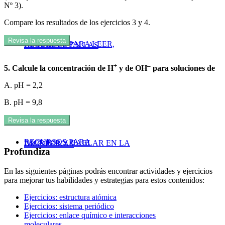
Nº 3).
Compare los resultados de los ejercicios 3 y 4.
Revisa la respuesta
RECURSOS PARA LEER,
APRENDER EN LAS
+
–
5. Calcule la concentración de H
y de OH
para soluciones de
A. pH = 2,2
B. pH = 9,8
Revisa la respuesta
RECURSOS PARA
ESCRIBIR Y HABLAR EN LA
DISCIPLINAS
Profundiza
En las siguientes páginas podrás encontrar actividades y ejercicios
para mejorar tus habilidades y estrategias para estos contenidos:
Ejercicios: estructura atómica
Ejercicios: sistema periódico
Ejercicios: enlace químico e interacciones
moleculares