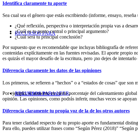
Identifica claramente tu aporte
Sea cual sea el género que estás escribiendo (informe, ensayo, reseña u
¿Qué reflexión, perspectiva o interpretación propia vas a desarro
¿Cuál es tu punto central o principal argumento?
RECURSOS PARA
¿Cuál será tu principal conclusión?
Por supuesto que es recomendable que incluyas bibliografía de referen
contenidas explícitamente en las fuentes revisadas. El aporte propio 
es quizás el mayor desafío de la escritura, pero ¡no dejes de intentarlo
Diferencia claramente los datos de las opiniones
Los primeros, se refieren a “hechos” o a “estados de cosas” que son 
Por ejemplo, el aumento en cierto porcentaje del calentamiento globa
RECURSOS PARA LEER,
APRENDER EN LAS
opinión. Las opiniones, como podrás inferir, muchas veces se apoyan 
Diferencia claramente tu propia voz de la de los otros autores
Para tener claridad respecto de tu propio aporte es fundamental distin
Para ello, puedes utilizar frases como “Según Pérez (2018)” “Según 