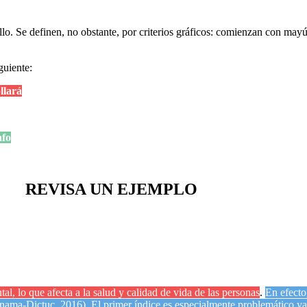
llo. Se definen, no obstante, por criterios gráficos: comienzan con may
guiente:
llará
afo
REVISA UN EJEMPLO
l, lo que afecta a la salud y calidad de vida de las personas
.
En efecto
ma-Dictuc, 2016). El primer índice es especialmente problemático ya 