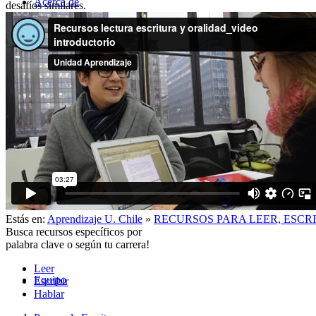
Acerca de
desafíos similares.
Historia
Estás en:
Aprendizaje U. Chile
»
RECURSOS PARA LEER, ESCR
Busca recursos específicos por
palabra clave o según tu carrera!
Leer
Equipo
Escribir
Hablar