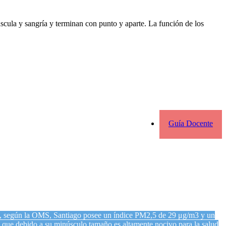
úscula y sangría y terminan con punto y aparte. La función de los
Guía Docente
, según la OMS, Santiago
posee un índice PM2,5 de 29 μg/m3 y un
que debido a su minúsculo tamaño es altamente nocivo para la salud