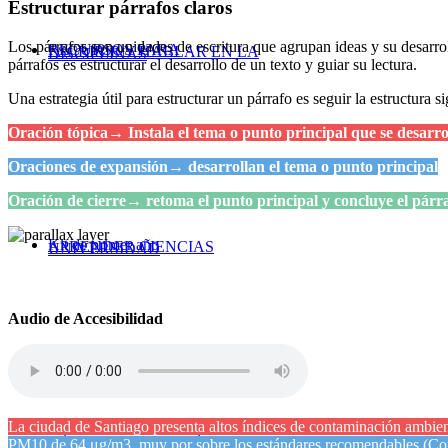
Estructurar párrafos claros
Los párrafos son unidades de escritura que agrupan ideas y su desarro
RECURSOS PARA
ESCRIBIR Y HABLAR EN LA
DISCIPLINAS
párrafos es estructurar el desarrollo de un texto y guiar su lectura.
Una estrategia útil para estructurar un párrafo es seguir la estructura si
Oración tópica→ Instala el tema o punto principal que se desarro
Oraciones de expansión→ desarrollan el tema o punto principal
Oración de cierre→ retoma el punto principal y concluye el párr
Kit de primer año
APRENDER CIENCIAS
UNIVERSIDAD
Audio de Accesibilidad
La ciudad de Santiago presenta altos índices
de contaminación ambienta
BÁSICAS Y MATEMÁTICAS
PM10 de 64 μg/m3, muy por sobre los estándares recomendables (Cona