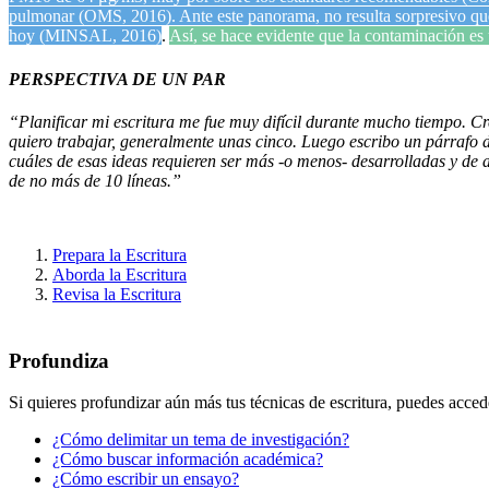
pulmonar (OMS, 2016). Ante este panorama, no resulta sorpresivo qu
hoy (MINSAL, 2016)
.
Así, se hace evidente
que la contaminación es 
PERSPECTIVA DE UN PAR
“Planificar mi escritura me fue muy difícil durante mucho tiempo. C
quiero trabajar, generalmente unas cinco. Luego escribo un párrafo d
cuáles de esas ideas requieren ser más -o menos- desarrolladas y de 
de no más de 10 líneas.”
Prepara la Escritura
Aborda la Escritura
Revisa la Escritura
Profundiza
Si quieres profundizar aún más tus técnicas de escritura, puedes acced
¿Cómo delimitar un tema de investigación?
¿Cómo buscar información académica?
¿Cómo escribir un ensayo?