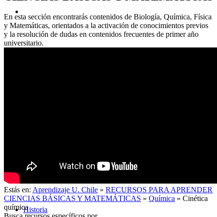
En esta sección encontrarás contenidos de Biología, Química, Física
y Matemáticas, orientados a la activación de conocimientos previos
y la resolución de dudas en contenidos frecuentes de primer año
universitario.
Acerca de
Estás en:
Aprendizaje U. Chile
»
RECURSOS PARA APRENDER
CIENCIAS BÁSICAS Y MATEMÁTICAS
»
Química
»
Cinética
química
Historia
Busca recursos específicos por