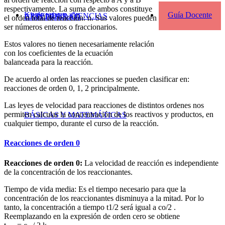
respectivamente. La suma de ambos constituye
Kit de primer año
Guía Docente
APRENDER CIENCIAS
UNIVERSIDAD
el orden total de reacción: n. Sus valores pueden
ser números enteros o fraccionarios.
Estos valores no tienen necesariamente relación
con los coeficientes de la ecuación
balanceada para la reacción.
De acuerdo al orden las reacciones se pueden clasificar en:
reacciones de orden 0, 1, 2 principalmente.
Las leyes de velocidad para reacciones de distintos ordenes nos
permiten calcular la concentración de los reactivos y productos, en
BÁSICAS Y MATEMÁTICAS
cualquier tiempo, durante el curso de la reacción.
Reacciones de orden 0
Reacciones de orden 0:
La velocidad de reacción es independiente
de la concentración de los reaccionantes.
Tiempo de vida media: Es el tiempo necesario para que la
concentración de los reaccionantes disminuya a la mitad. Por lo
tanto, la concentración a tiempo t1/2 será igual a co/2 .
Reemplazando en la expresión de orden cero se obtiene