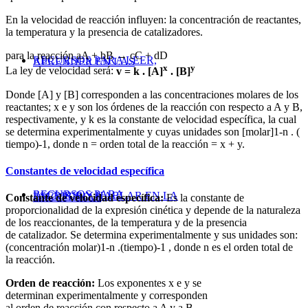
En la velocidad de reacción influyen: la concentración de reactantes,
la temperatura y la presencia de catalizadores.
para la reacción aA + bB
→
cC + dD
RECURSOS PARA LEER,
APRENDER EN LAS
x
y
La ley de velocidad será:
v = k . [A]
. [B]
Donde [A] y [B] corresponden a las concentraciones molares de los
reactantes; x e y son los órdenes de la reacción con respecto a A y B,
respectivamente, y k es la constante de velocidad específica, la cual
se determina experimentalmente y cuyas unidades son [molar]1-n . (
tiempo)-1, donde n = orden total de la reacción = x + y.
Constantes de velocidad específica
RECURSOS PARA
ESCRIBIR Y HABLAR EN LA
DISCIPLINAS
Constante de velocidad específica:
Es la constante de
proporcionalidad de la expresión cinética y depende de la naturaleza
de los reaccionantes, de la temperatura y de la presencia
de catalizador. Se determina experimentalmente y sus unidades son:
(concentración molar)1-n .(tiempo)-1 , donde n es el orden total de
la reacción.
Orden de reacción:
Los exponentes x e y se
determinan experimentalmente y corresponden
al orden de reacción con respecto a A y a B